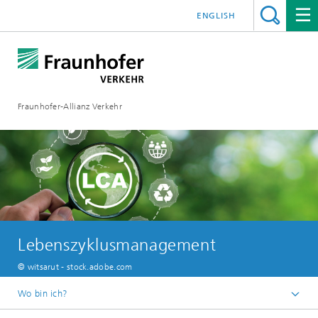
ENGLISH
Fraunhofer-Allianz Verkehr
Lebenszyklusmanagement
© witsarut - stock.adobe.com
Wo bin ich?