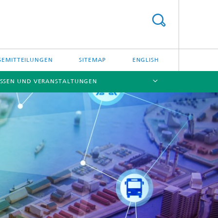
SEMITTEILUNGEN
SITEMAP
ENGLISH
SSEN UND VERANSTALTUNGEN
[X]
[X]
[X]