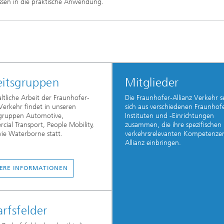
ssen in die praktische Anwendung.
eitsgruppen
Mitglieder
altliche Arbeit der Fraunhofer-
Die Fraunhofer-Allianz Verkehr s
 Verkehr findet in unseren
sich aus verschiedenen Fraunhof
sgruppen Automotive,
Instituten und -Einrichtungen
ial Transport, People Mobility,
zusammen, die ihre spezifischen
wie Waterborne statt.
verkehrsrelevanten Kompetenzen
Allianz einbringen.
ERE INFORMATIONEN
rfsfelder