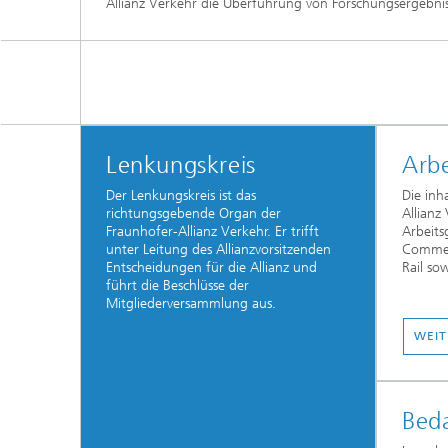
Allianz Verkehr die Überführung von Forschungsergebni
Lenkungskreis
Arb
Der Lenkungskreis ist das
Die inh
richtungsgebende Organ der
Allianz
Fraunhofer-Allianz Verkehr. Er trifft
Arbeit
unter Leitung des Allianzvorsitzenden
Commerc
Entscheidungen für die Allianz und
Rail so
führt die Beschlüsse der
Mitgliederversammlung aus.
WEIT
Beda