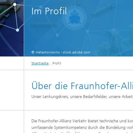
Im Profil
MMI, Komfort & UX
Safety und Security
Simulation
Digitalisierung
Maschinenbau und Fahrzeugtechnik
Automatisierung
© metamorworks - stock.adobe.com
Validierung und Verifikation
Startseite
Profil
Datenkommunikation & Netzwerke
Über die Fraunhofer-All
Umgebungssensorik
Unser Lenkungskreis, unsere Bedarfsfelder, unsere Arbei
Die Fraunhofer-Allianz Verkehr bietet technische und ko
umfassende Systemkompetenz durch die Bündelung vorhan