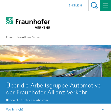
ENGLISH
Fraunhofer-Allianz Verkehr
Über die Arbeitsgruppe Automotive
der Fraunhofer-Allianz Verkehr
© powell83 - stock.adobe.com
Wo bin ich?